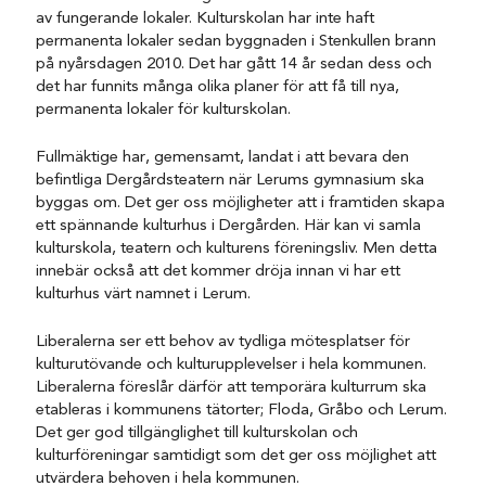
av
fungerande lokaler.
Kulturskolan
har
inte haft
permanenta lokaler sedan
byggnaden
i Stenkullen brann
på nyårsdagen 2010. Det
har gått 14 år sedan dess och
det har funnits många olika planer för att
få till
nya,
permanenta
lokaler
för kulturskolan.
Fullmäktige
har
, gemensamt
,
landat i att
bevara
den
befintliga Dergårdsteatern
när Lerums
gymnasium ska
byggas om
.
Det ger oss möjligheter att i framtiden skapa
ett spännande
kulturhus i Dergården.
Här kan vi samla
kulturskola, teatern och kulturens föreningsliv.
Men
detta
innebär också att det kommer dröja innan vi har ett
kulturhus värt namnet i Lerum
.
Liberalerna
ser ett behov av tydlig
a
mötes
plats
er
för
kulturutövande och kulturupplevelser
i
hela kommunen.
Liberalerna föreslår därför att
temporära kulturrum
ska
etableras i
kommunens
tätorter; Floda, Gråbo och Lerum.
Det ger god tillgänglighet till kulturskolan och
kulturföreningar samtidigt som det ger
oss möjlighet att
utvärdera behoven
i hela kommunen.