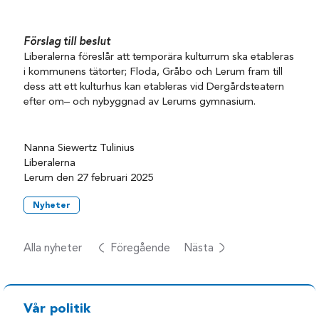
Förslag till beslut
Liberalerna föreslår att
temporära kulturrum
ska etableras
i
kommunens
tätorter; Floda, Gråbo
och Lerum
fram till
dess att ett kulturhus kan etableras vid Dergårdsteatern
efter
om
–
och
nybyggnad av Lerums gymnasium.
Nanna Siewertz Tulinius
Liberalerna
Lerum
den 2
7
februari 2025
Nyheter
Alla nyheter
Föregående
Nästa
Vår politik